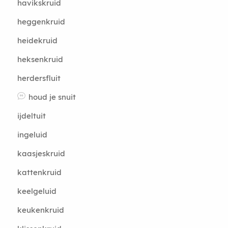
havikskruid
heggenkruid
heidekruid
heksenkruid
herdersfluit
houd je snuit
ijdeltuit
ingeluid
kaasjeskruid
kattenkruid
keelgeluid
keukenkruid