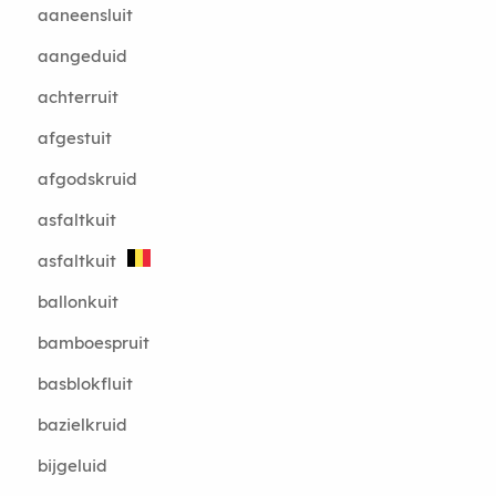
aaneensluit
aangeduid
achterruit
afgestuit
afgodskruid
asfaltkuit
asfaltkuit
ballonkuit
bamboespruit
basblokfluit
bazielkruid
bijgeluid