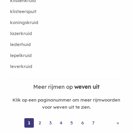
klissenkruid
klisteerspuit
koningskruid
lazerkruid
lederhuid
lepelkruid
leverkruid
Meer rijmen op
weven uit
Klik op een paginanummer om meer rijmwoorden
voor weven uit te zien.
1
2
3
4
5
6
7
»