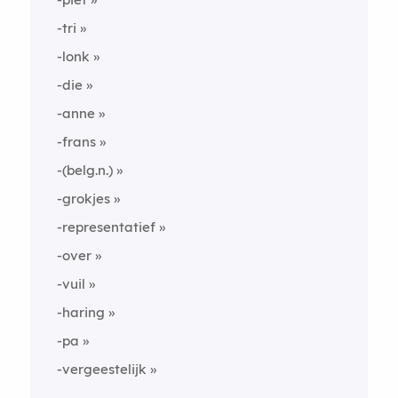
-tri
-lonk
-die
-anne
-frans
-(belg.n.)
-grokjes
-representatief
-over
-vuil
-haring
-pa
-vergeestelijk