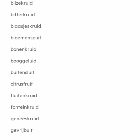
bilzekruid
bitterkruid
blaasjeskruid
bloemenspuit
bonenkruid
booggeluid
buitensluit
citrusfruit
fluitenkruid
fonteinkruid
geneeskruid
gevrijbuit