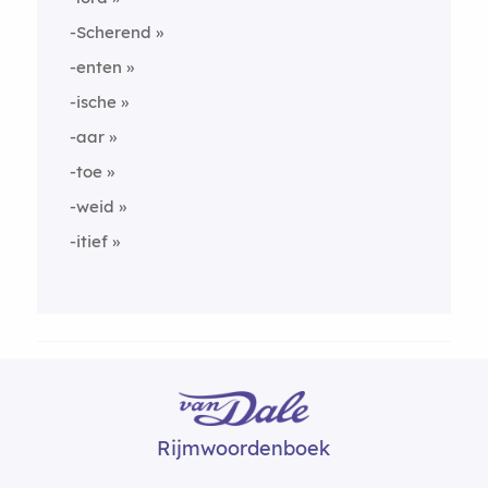
-Scherend
-enten
-ische
-aar
-toe
-weid
-itief
Rijmwoordenboek