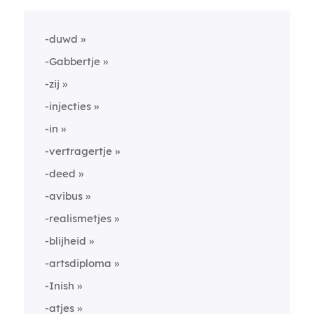
-duwd
-Gabbertje
-zij
-injecties
-in
-vertragertje
-deed
-avibus
-realismetjes
-blijheid
-artsdiploma
-Inish
-atjes