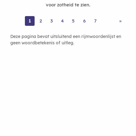
voor zotheid te zien.
1
2
3
4
5
6
7
»
Deze pagina bevat uitsluitend een rijmwoordenlijst en
geen woordbetekenis of uitleg.