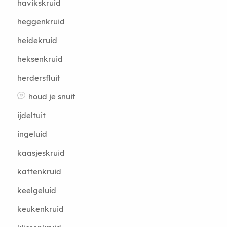
havikskruid
heggenkruid
heidekruid
heksenkruid
herdersfluit
houd je snuit
ijdeltuit
ingeluid
kaasjeskruid
kattenkruid
keelgeluid
keukenkruid