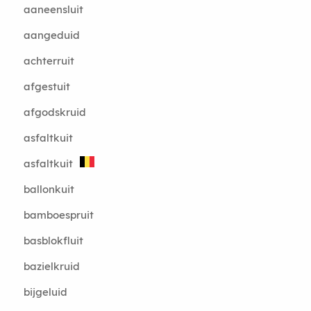
aaneensluit
aangeduid
achterruit
afgestuit
afgodskruid
asfaltkuit
asfaltkuit
ballonkuit
bamboespruit
basblokfluit
bazielkruid
bijgeluid