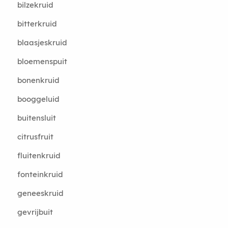
bilzekruid
bitterkruid
blaasjeskruid
bloemenspuit
bonenkruid
booggeluid
buitensluit
citrusfruit
fluitenkruid
fonteinkruid
geneeskruid
gevrijbuit