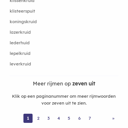
klissenkruid
klisteerspuit
koningskruid
lazerkruid
lederhuid
lepelkruid
leverkruid
Meer rijmen op
zeven uit
Klik op een paginanummer om meer rijmwoorden
voor zeven uit te zien.
1
2
3
4
5
6
7
»