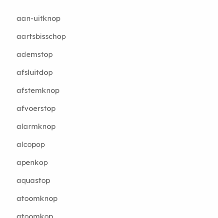
aan-uitknop
aartsbisschop
ademstop
afsluitdop
afstemknop
afvoerstop
alarmknop
alcopop
apenkop
aquastop
atoomknop
atoomkop