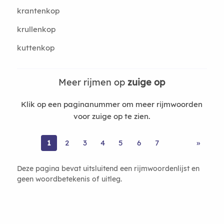
krantenkop
krullenkop
kuttenkop
Meer rijmen op
zuige op
Klik op een paginanummer om meer rijmwoorden
voor zuige op te zien.
1
2
3
4
5
6
7
»
Deze pagina bevat uitsluitend een rijmwoordenlijst en
geen woordbetekenis of uitleg.