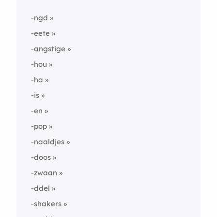
-ngd
-eete
-angstige
-hou
-ha
-is
-en
-pop
-naaldjes
-doos
-zwaan
-ddel
-shakers