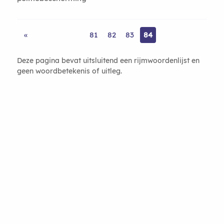
«
81
82
83
84
Deze pagina bevat uitsluitend een rijmwoordenlijst en
geen woordbetekenis of uitleg.