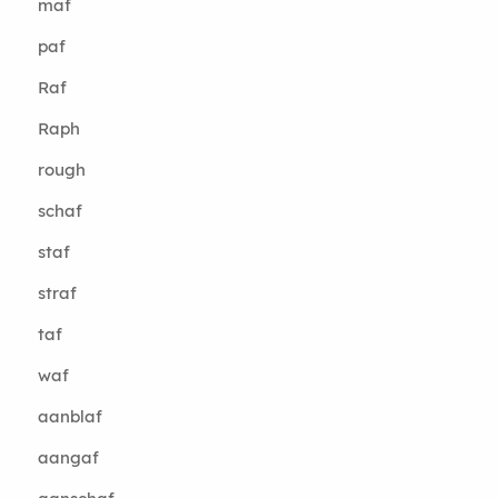
maf
paf
Raf
Raph
rough
schaf
staf
straf
taf
waf
aanblaf
aangaf