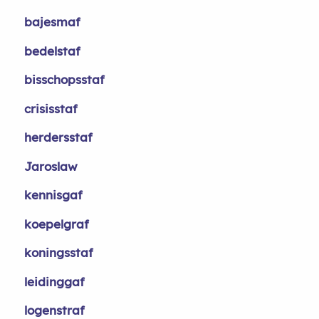
bajesmaf
bedelstaf
bisschopsstaf
crisisstaf
herdersstaf
Jaroslaw
kennisgaf
koepelgraf
koningsstaf
leidinggaf
logenstraf