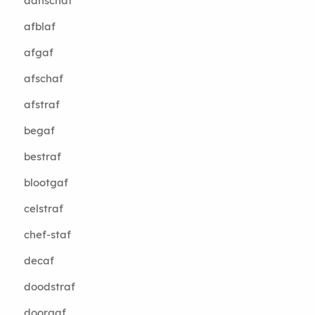
aanschaf
afblaf
afgaf
afschaf
afstraf
begaf
bestraf
blootgaf
celstraf
chef-staf
decaf
doodstraf
doorgaf