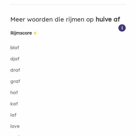
Meer woorden die rijmen op
huive af
i
Rijmscore
★
blaf
djaf
draf
graf
haf
kaf
laf
love