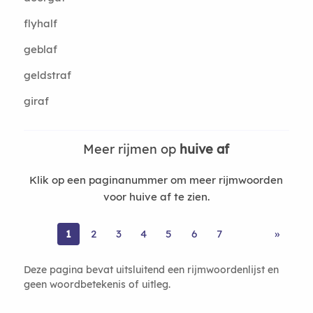
flyhalf
geblaf
geldstraf
giraf
Meer rijmen op
huive af
Klik op een paginanummer om meer rijmwoorden
voor huive af te zien.
1
2
3
4
5
6
7
»
Deze pagina bevat uitsluitend een rijmwoordenlijst en
geen woordbetekenis of uitleg.