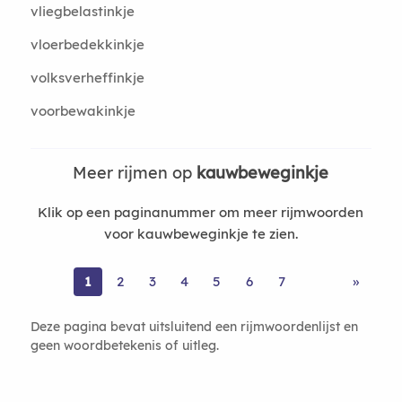
vliegbelastinkje
vloerbedekkinkje
volksverheffinkje
voorbewakinkje
Meer rijmen op
kauwbeweginkje
Klik op een paginanummer om meer rijmwoorden
voor kauwbeweginkje te zien.
1
2
3
4
5
6
7
»
Deze pagina bevat uitsluitend een rijmwoordenlijst en
geen woordbetekenis of uitleg.