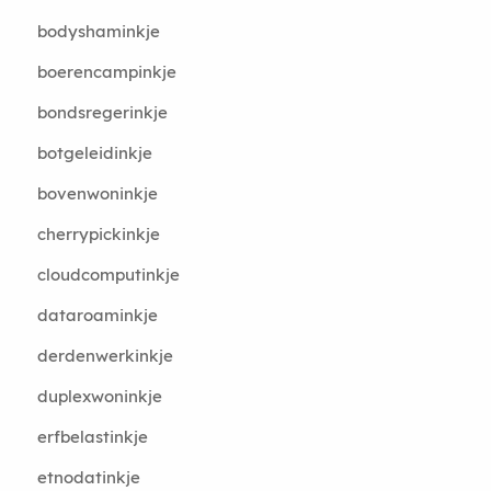
bodyshaminkje
boerencampinkje
bondsregerinkje
botgeleidinkje
bovenwoninkje
cherrypickinkje
cloudcomputinkje
dataroaminkje
derdenwerkinkje
duplexwoninkje
erfbelastinkje
etnodatinkje