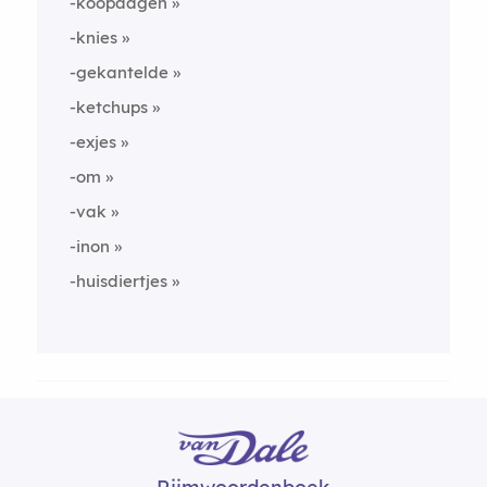
-koopdagen
-knies
-gekantelde
-ketchups
-exjes
-om
-vak
-inon
-huisdiertjes