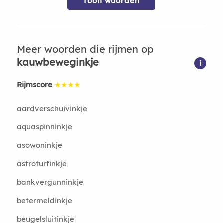
Toon woorden
Meer woorden die rijmen op
kauwbeweginkje
i
Rijmscore
★★★★
aardverschuivinkje
aquaspinninkje
asowoninkje
astroturfinkje
bankvergunninkje
betermeldinkje
beugelsluitinkje