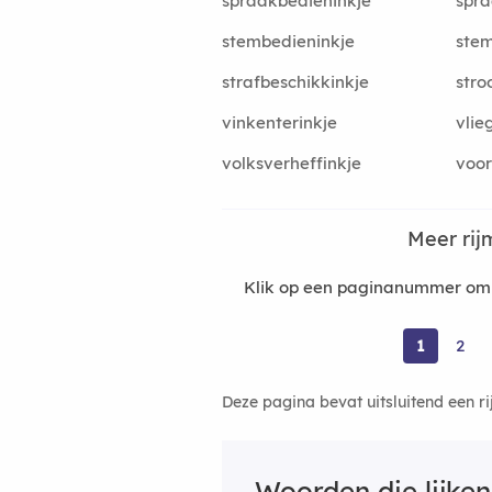
spraakbedieninkje
spra
stembedieninkje
stem
strafbeschikkinkje
stro
vinkenterinkje
vlie
volksverheffinkje
voo
Meer ri
Klik op een paginanummer om 
1
2
Deze pagina bevat uitsluitend een r
Woorden die lijke