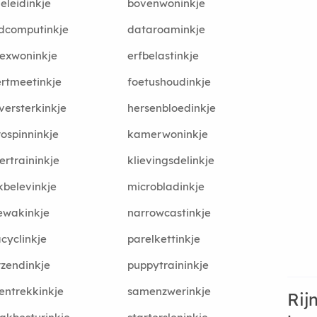
eleidinkje
bovenwoninkje
dcomputinkje
dataroaminkje
exwoninkje
erfbelastinkje
rtmeetinkje
foetushoudinkje
versterkinkje
hersenbloedinkje
ospinninkje
kamerwoninkje
ertraininkje
klievingsdelinkje
belevinkje
microbladinkje
ewakinkje
narrowcastinkje
cyclinkje
parelkettinkje
rzendinkje
puppytraininkje
ntrekkinkje
samenzwerinkje
Rij