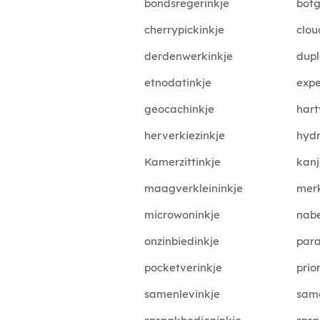
bondsregerinkje
botg
cherrypickinkje
clou
derdenwerkinkje
dupl
etnodatinkje
expe
geocachinkje
hart
herverkiezinkje
hydr
Kamerzittinkje
kanj
maagverkleininkje
merk
microwoninkje
nab
onzinbiedinkje
para
pocketverinkje
prio
samenlevinkje
same