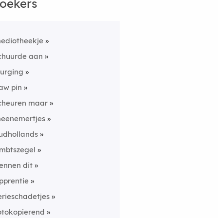
oekers
ediotheekje
chuurde aan
urging
aw pin
cheuren maar
eenemertjes
udhollands
mbtszegel
ennen dit
pprentie
erieschadetjes
otokopierend