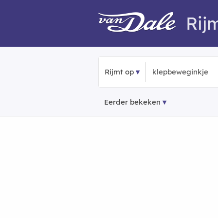
Rij
Rijmt op
Eerder bekeken