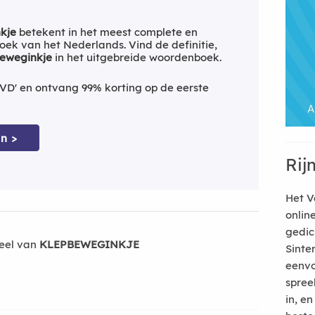
kje
betekent in het meest complete en
ek van het Nederlands. Vind de definitie,
beweginkje
in het uitgebreide woordenboek.
VD' en ontvang 99% korting op de eerste
n >
Rij
Het V
onlin
gedic
eel van
KLEPBEWEGINKJE
Sinte
eenvo
spree
in, e