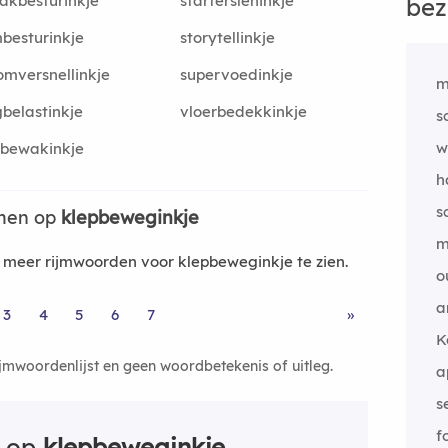
akbesturinkje
startersleninkje
bez
besturinkje
storytellinkje
omversnellinkje
supervoedinkje
m
gbelastinkje
vloerbedekkinkje
s
w
rbewakinkje
h
s
jmen op
klepbeweginkje
m
meer rijmwoorden voor klepbeweginkje te zien.
o
a
3
4
5
6
7
»
K
ijmwoordenlijst en geen woordbetekenis of uitleg.
a
s
f
n op
klepbeweginkje