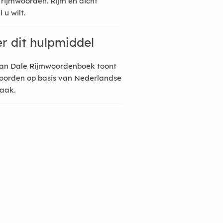
 rijmwoorden. Rijm en dicht
 u wilt.
r dit hulpmiddel
an Dale Rijmwoordenboek toont
oorden op basis van Nederlandse
raak.