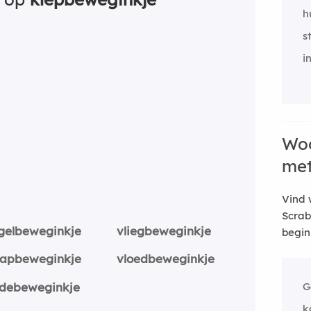
h
s
i
Woo
me
Vind 
Scrab
gelbeweginkje
vliegbeweginkje
begin
aapbeweginkje
vloedbeweginkje
edebeweginkje
G
k