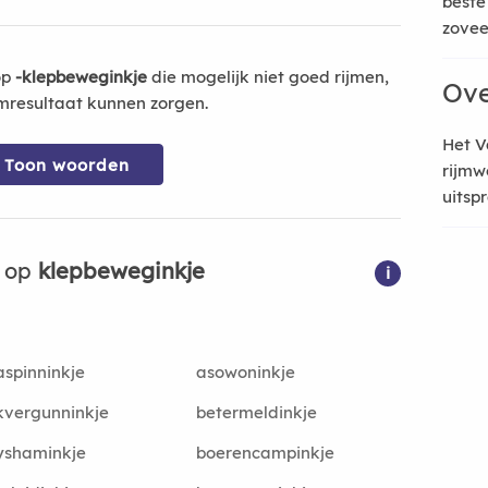
beste
zoveel
op
-klepbeweginkje
die mogelijk niet goed rijmen,
Ove
mresultaat kunnen zorgen.
Het V
Toon woorden
rijmw
uitsp
n op
klepbeweginkje
i
spinninkje
asowoninkje
kvergunninkje
betermeldinkje
yshaminkje
boerencampinkje