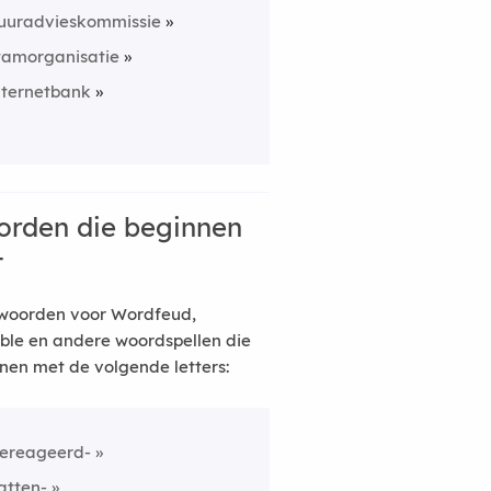
uuradvieskommissie
tamorganisatie
nternetbank
rden die beginnen
t
woorden voor Wordfeud,
ble en andere woordspellen die
nen met de volgende letters:
ereageerd-
atten-