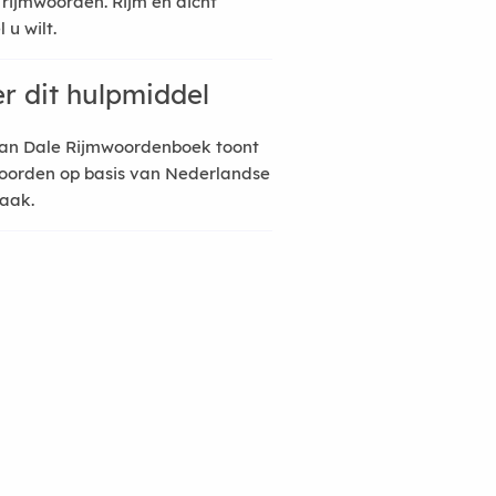
 rijmwoorden. Rijm en dicht
 u wilt.
r dit hulpmiddel
an Dale Rijmwoordenboek toont
oorden op basis van Nederlandse
raak.