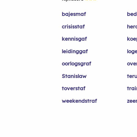
bajesmaf
bed
crisisstaf
her
kennisgaf
koe
leidinggaf
log
oorlogsgraf
ove
Stanislaw
ter
toverstaf
trai
weekendstraf
zee