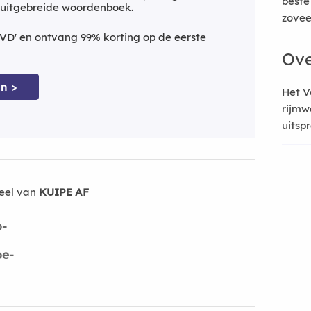
beste
 uitgebreide woordenboek.
zoveel
VD' en ontvang 99% korting op de eerste
Ove
n >
Het V
rijmw
uitsp
eel van
KUIPE AF
p-
pe-