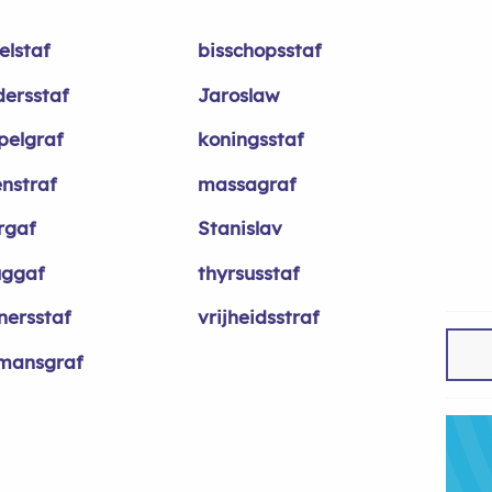
elstaf
bisschopsstaf
dersstaf
Jaroslaw
pelgraf
koningsstaf
enstraf
massagraf
rgaf
Stanislav
uggaf
thyrsusstaf
nersstaf
vrijheidsstraf
mansgraf