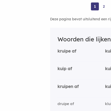
1
2
Deze pagina bevat uitsluitend een r
Woorden die lijke
kruipe af
ku
kuip af
ku
kruipen af
ku
druipe af
klu