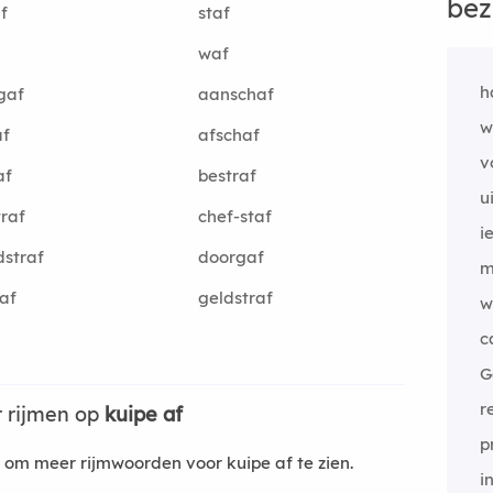
bez
f
staf
waf
h
gaf
aanschaf
w
af
afschaf
v
af
bestraf
u
traf
chef-staf
i
straf
doorgaf
m
af
geldstraf
w
c
G
r
 rijmen op
kuipe af
p
om meer rijmwoorden voor kuipe af te zien.
i