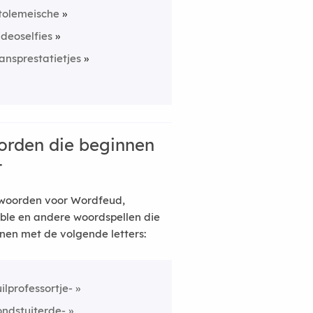
tolemeische
ideoselfies
ansprestatietjes
rden die beginnen
t
woorden voor Wordfeud,
ble en andere woordspellen die
nen met de volgende letters:
uilprofessortje-
ondstuiterde-