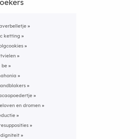
oekers
averbelletje
c ketting
olgcookies
itvielen
e be
ahonia
andblakers
acaopoedertje
eloven en dromen
eductie
resupposities
ndigniteit