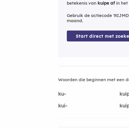
betekenis van
kuipe af
in het
Gebruik de actiecode 'RIJMD
maand.
Start direct met zoeke
Woorden die beginnen met een d
ku-
kui
kui-
kui