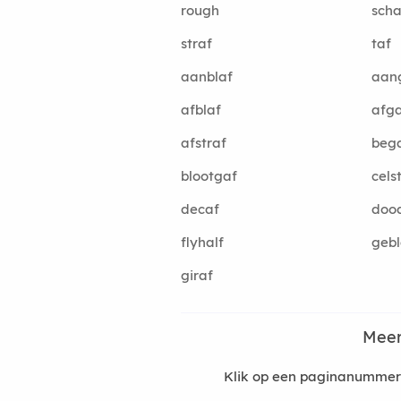
rough
scha
straf
taf
aanblaf
aan
afblaf
afg
afstraf
beg
blootgaf
cels
decaf
dood
flyhalf
gebl
giraf
Meer
Klik op een paginanummer 