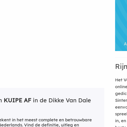
Rij
Het V
onlin
gedic
an
KUIPE AF
in de Dikke Van Dale
Sinte
eenvo
spree
kent in het meest complete en betrouwbare
in, e
derlands. Vind de definitie, uitleg en