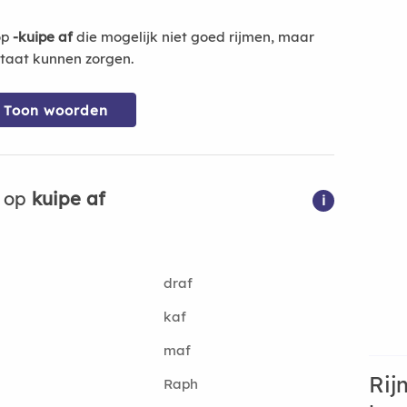
op
-kuipe af
die mogelijk niet goed rijmen, maar
ltaat kunnen zorgen.
Toon woorden
n op
kuipe af
i
draf
kaf
maf
Rij
Raph