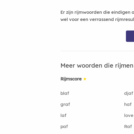
Er zijn rijmwoorden die eindigen 
wel voor een verrassend rijmresu
Meer woorden die rijme
Rijmscore
★
blaf
djaf
graf
haf
laf
love
paf
Raf