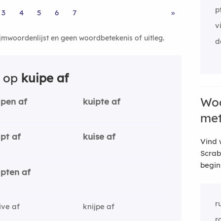
p
3
4
5
6
7
»
v
ijmwoordenlijst en geen woordbetekenis of uitleg.
d
n op
kuipe af
Woo
ipen af
kuipte af
me
ipt af
kuise af
Vind 
Scrab
begin
ipten af
r
ive af
knijpe af
r