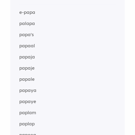
e-papa
palapa
papa's
papaal
papaja
papaje
papale
papaya
papaye
paplam
paplap
papoea