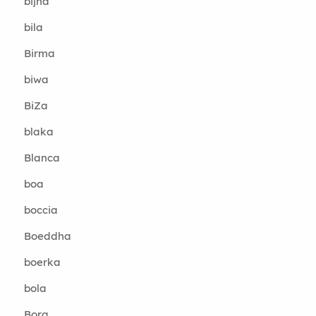
bijna
bila
Birma
biwa
BiZa
blaka
Blanca
boa
boccia
Boeddha
boerka
bola
Bora