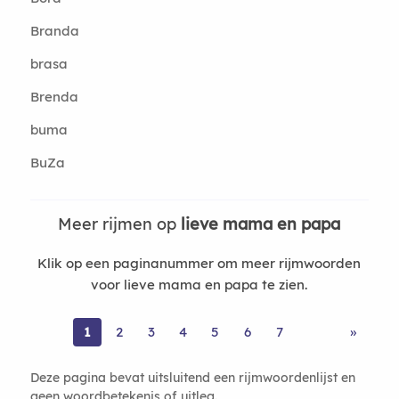
Branda
brasa
Brenda
buma
BuZa
Meer rijmen op
lieve mama en papa
Klik op een paginanummer om meer rijmwoorden
voor lieve mama en papa te zien.
1
2
3
4
5
6
7
»
Deze pagina bevat uitsluitend een rijmwoordenlijst en
geen woordbetekenis of uitleg.