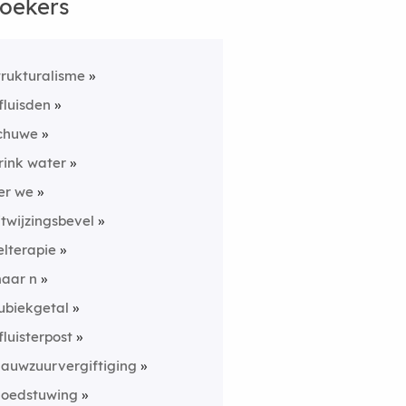
oekers
trukturalisme
fluisden
chuwe
rink water
er we
itwijzingsbevel
elterapie
aar n
ubiekgetal
fluisterpost
lauwzuurvergiftiging
loedstuwing