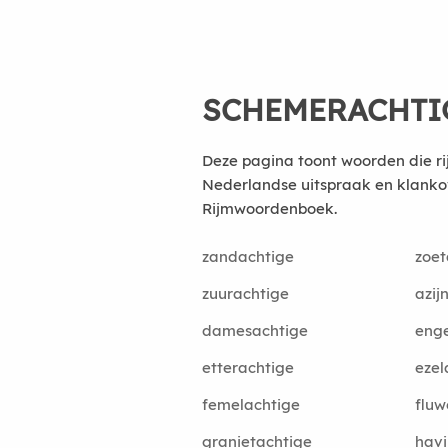
SCHEMERACHTI
Deze pagina toont woorden die r
Nederlandse uitspraak en klanko
Rijmwoordenboek.
zandachtige
zoet
zuurachtige
azij
damesachtige
enge
etterachtige
ezel
femelachtige
fluw
granietachtige
havi