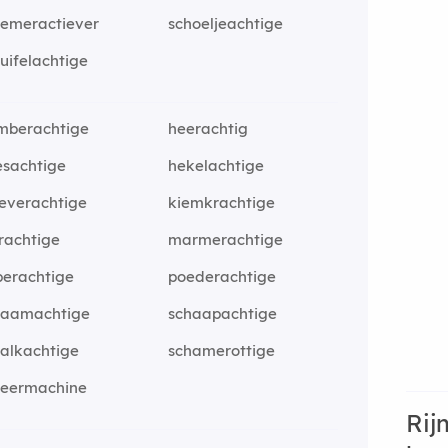
hemeractiever
schoeljeachtige
uifelachtige
mberachtige
heerachtig
esachtige
hekelachtige
everachtige
kiemkrachtige
rachtige
marmerachtige
perachtige
poederachtige
haamachtige
schaapachtige
alkachtige
schamerottige
heermachine
Rij