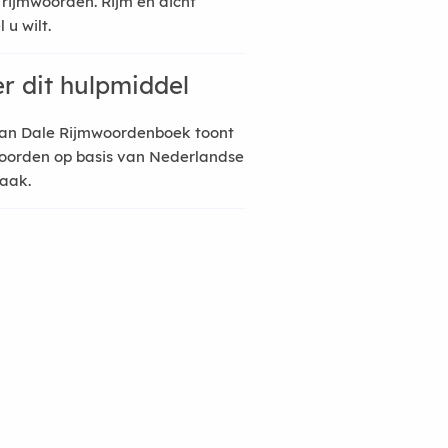
 rijmwoorden. Rijm en dicht
 u wilt.
r dit hulpmiddel
an Dale Rijmwoordenboek toont
oorden op basis van Nederlandse
raak.