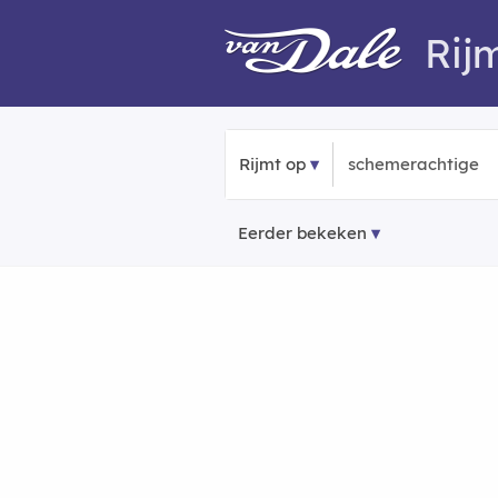
Rij
Rijmt op
Eerder bekeken