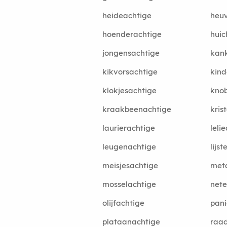
heideachtige
heuv
hoenderachtige
huic
jongensachtige
kan
kikvorsachtige
kind
klokjesachtige
knob
kraakbeenachtige
kris
laurierachtige
leli
leugenachtige
lijs
meisjesachtige
met
mosselachtige
nete
olijfachtige
pani
plataanachtige
raad