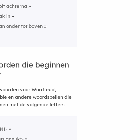
olt achterna
ak in
an onder tot boven
rden die beginnen
t
woorden voor Wordfeud,
ble en andere woordspellen die
nen met de volgende letters:
NI-
erugneukt-