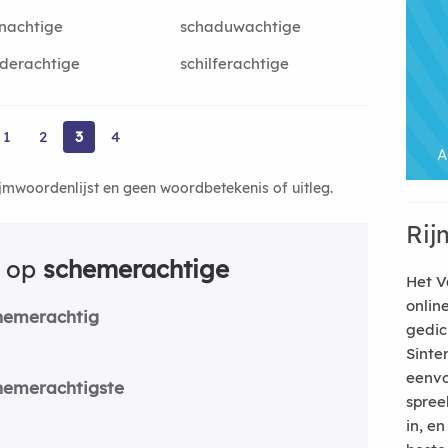
jnachtige
schaduwachtige
lderachtige
schilferachtige
1
2
3
4
ijmwoordenlijst en geen woordbetekenis of uitleg.
Rij
n op
schemerachtige
Het V
onlin
hemerachtig
gedic
Sinte
eenvo
hemerachtigste
spree
in, e