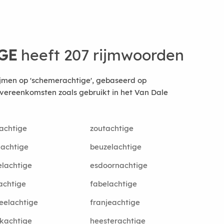
GE
heeft 207 rijmwoorden
ijmen op 'schemerachtige', gebaseerd op
vereenkomsten zoals gebruikt in het Van Dale
achtige
zoutachtige
nachtige
beuzelachtige
lachtige
esdoornachtige
achtige
fabelachtige
eelachtige
franjeachtige
kachtige
heesterachtige