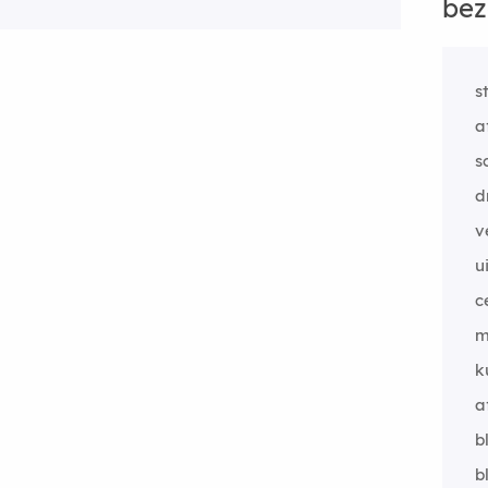
bez
s
a
s
d
v
u
c
m
k
a
b
b