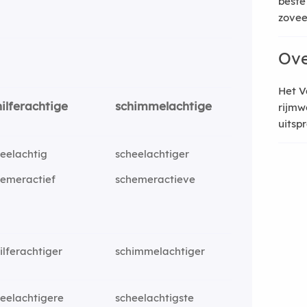
beste
zoveel
Ove
Het V
hilferachtige
schimmelachtige
rijmw
uitsp
eelachtig
scheelachtiger
hemeractief
schemeractieve
ilferachtiger
schimmelachtiger
eelachtigere
scheelachtigste