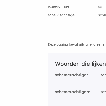
ruzieachtige
sati
schelvisachtige
schi
Deze pagina bevat uitsluitend een r
Woorden die lijke
schemerachtiger
sc
schemerachtigere
sc