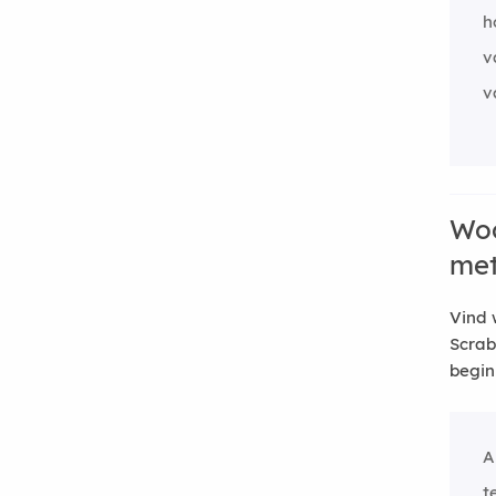
h
v
v
Woo
me
Vind 
Scrab
begin
A
t