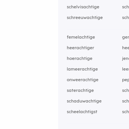
schelvisachtige
sc
schreeuwachtige
sch
femelachtige
ge
heerachtiger
he
hoerachtige
jen
lameerachtige
lee
onweerachtige
pe
saterachtige
sc
schaduwachtige
sch
scheelachtigst
sc