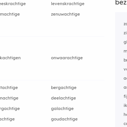
bez
eskrachtige
levenskrachtige
rmachtige
zenuwachtige
z
z
g
m
kachtigen
onwaarachtige
b
v
a
a
tachtige
bergachtige
fi
nachtige
deelachtige
i
rgachtige
galachtige
h
achtige
goudachtige
c