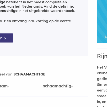
ige
betekent in het meest complete en
ek van het Nederlands. Vind de definitie,
amachtige
in het uitgebreide woordenboek.
VD' en ontvang 99% korting op de eerste
n >
Rij
Het V
onlin
eel van
SCHAAMACHTIGE
gedic
Sinte
aam-
schaamachtig-
eenvo
spree
in, e