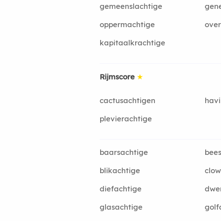
gemeenslachtige
gene
oppermachtige
ove
kapitaalkrachtige
Rijmscore
★
cactusachtigen
havi
plevierachtige
baarsachtige
bees
blikachtige
clow
diefachtige
dwe
glasachtige
golf