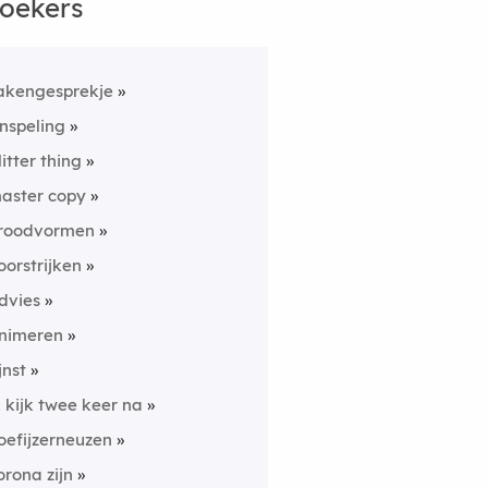
oekers
akengesprekje
inspeling
litter thing
aster copy
roodvormen
oorstrijken
dvies
nimeren
jnst
k kijk twee keer na
oefijzerneuzen
orona zijn