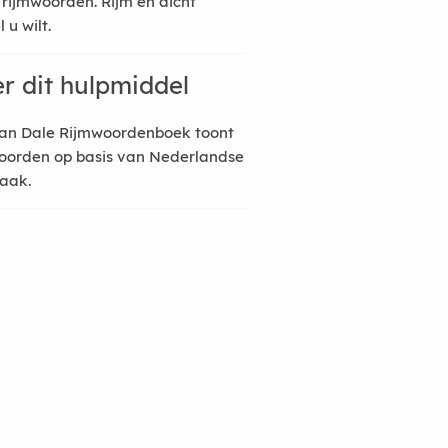
 rijmwoorden. Rijm en dicht
 u wilt.
r dit hulpmiddel
an Dale Rijmwoordenboek toont
oorden op basis van Nederlandse
raak.