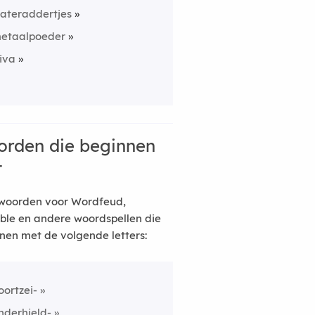
ateraddertjes
etaalpoeder
iva
rden die beginnen
t
woorden voor Wordfeud,
ble en andere woordspellen die
nen met de volgende letters:
oortzei-
nderhield-