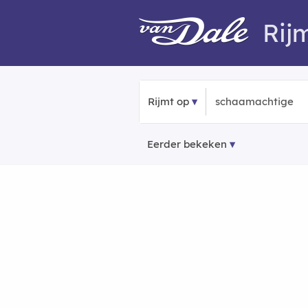
Rij
Rijmt op
Eerder bekeken