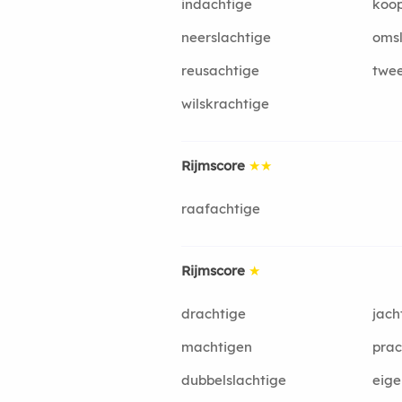
indachtige
koop
neerslachtige
omsl
reusachtige
twee
wilskrachtige
Rijmscore
★★
raafachtige
Rijmscore
★
drachtige
jach
machtigen
prac
dubbelslachtige
eig