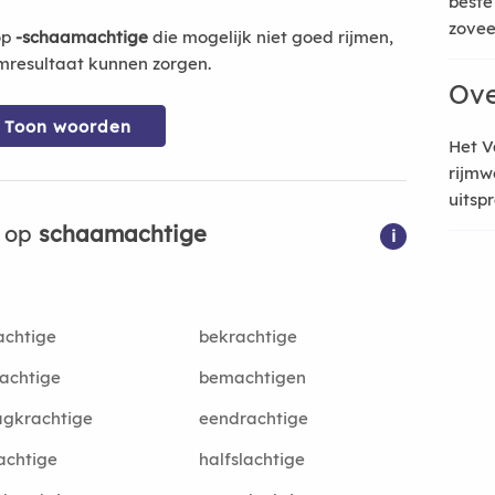
beste
zoveel
op
-schaamachtige
die mogelijk niet goed rijmen,
mresultaat kunnen zorgen.
Ove
Toon woorden
Het V
rijmw
uitsp
n op
schaamachtige
i
achtige
bekrachtige
achtige
bemachtigen
agkrachtige
eendrachtige
achtige
halfslachtige