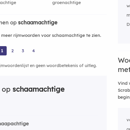
achtige
groenachtige
w
m
jmen op
schaamachtige
D
meer rijmwoorden voor schaamachtige te zien.
1
2
3
4
Woo
ijmwoordenlijst en geen woordbetekenis of uitleg.
me
Vind 
n op
schaamachtige
Scrab
begin
v
haapachtige
o