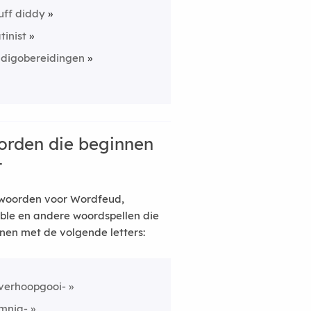
uff diddy
atinist
ndigobereidingen
rden die beginnen
t
woorden voor Wordfeud,
ble en andere woordspellen die
nen met de volgende letters:
verhoopgooi-
mnia-