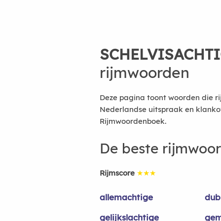
SCHELVISACHT
rijmwoorden
Deze pagina toont woorden die ri
Nederlandse uitspraak en klanko
Rijmwoordenboek.
De beste rijmwoo
Rijmscore
★★★
allemachtige
dub
gelijkslachtige
gem