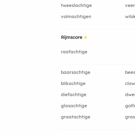
tweeslachtige
veer
volmachtigen
wils
Rijmscore
★
raafachtige
baarsachtige
bees
blikachtige
clow
diefachtige
dwe
glasachtige
golf
graatachtige
gras