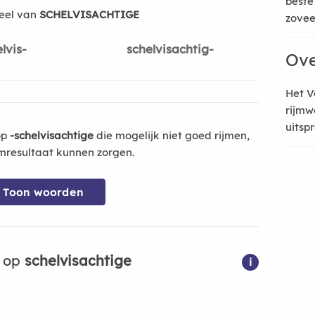
beste
eel van
SCHELVISACHTIGE
zoveel
lvis-
schelvisachtig-
Ove
Het V
rijmw
uitsp
op
-schelvisachtige
die mogelijk niet goed rijmen,
mresultaat kunnen zorgen.
Toon woorden
n op
schelvisachtige
i