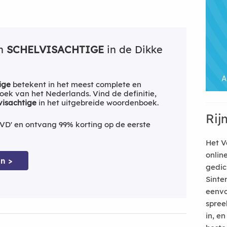
an
SCHELVISACHTIGE
in de Dikke
ige
betekent in het meest complete en
ek van het Nederlands. Vind de definitie,
visachtige
in het uitgebreide woordenboek.
Rij
VD' en ontvang 99% korting op de eerste
Het V
onlin
n >
gedic
Sinte
eenvo
spree
in, e