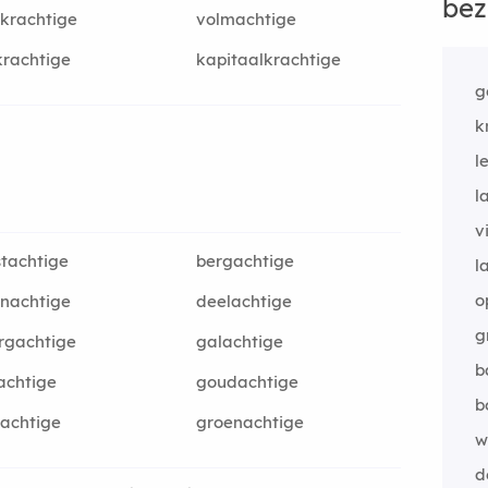
bez
krachtige
volmachtige
krachtige
kapitaalkrachtige
g
k
l
l
v
tachtige
bergachtige
l
o
nachtige
deelachtige
g
rgachtige
galachtige
b
achtige
goudachtige
b
achtige
groenachtige
w
d