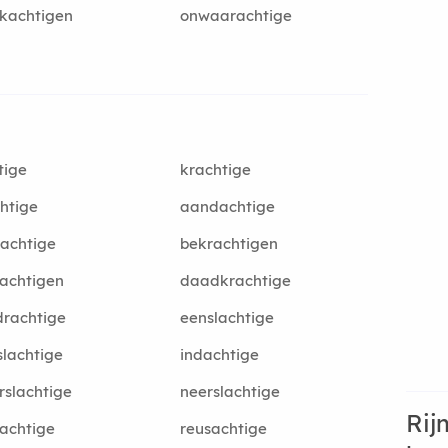
kachtigen
onwaarachtige
tige
krachtige
htige
aandachtige
achtige
bekrachtigen
achtigen
daadkrachtige
rachtige
eenslachtige
slachtige
indachtige
slachtige
neerslachtige
Rij
achtige
reusachtige