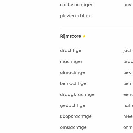
cactusachtigen
havi
plevierachtige
Rijmscore
★
drachtige
jach
machtigen
prac
almachtige
bekr
bemachtige
bem
draagkrachtige
eend
gedachtige
half
koopkrachtige
meer
omslachtige
onm