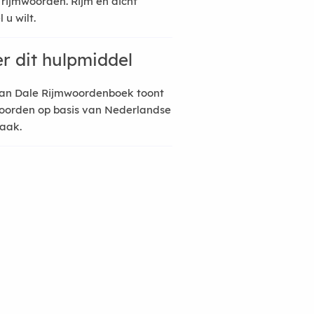
 rijmwoorden. Rijm en dicht
 u wilt.
r dit hulpmiddel
an Dale Rijmwoordenboek toont
oorden op basis van Nederlandse
raak.