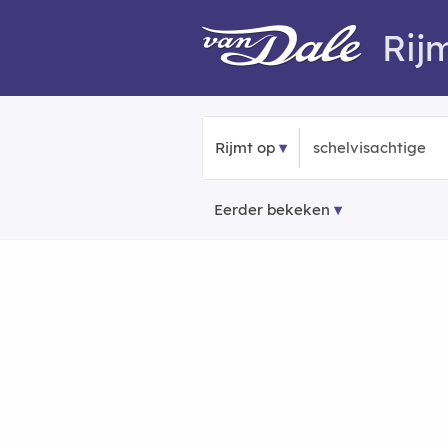
Rij
Rijmt op
Eerder bekeken