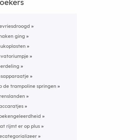
oekers
evriesdroogd
naken ging
eukoplasten
avatoriumpje
ierdeling
asapparaatje
p de trampoline springen
renslanden
accaratjes
oekengeleerdheid
at rijmt er op plus
ecategorializeer