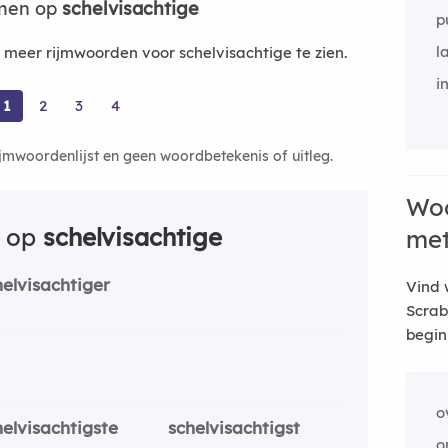
jmen op
schelvisachtige
p
l
eer rijmwoorden voor schelvisachtige te zien.
i
1
2
3
4
ijmwoordenlijst en geen woordbetekenis of uitleg.
Woo
n op
schelvisachtige
me
helvisachtiger
Vind 
Scrab
begin
o
helvisachtigste
schelvisachtigst
o