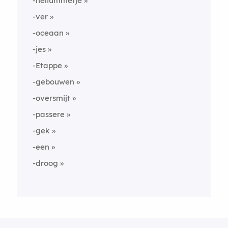
-heliummetje
-ver
-oceaan
-jes
-Etappe
-gebouwen
-oversmijt
-passere
-gek
-een
-droog