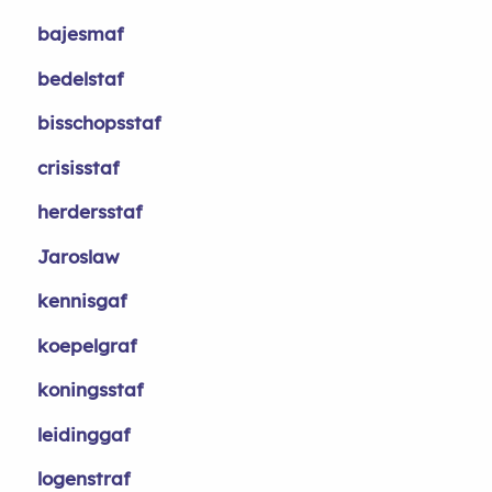
bajesmaf
bedelstaf
bisschopsstaf
crisisstaf
herdersstaf
Jaroslaw
kennisgaf
koepelgraf
koningsstaf
leidinggaf
logenstraf