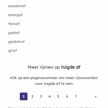
doodstraf
doorgaf
flyhalf
geblaf
geldstraf
giraf
Meer rijmen op
tuigde af
Klik op een paginanummer om meer rijmwoorden
voor tuigde af te zien.
1
2
3
4
5
6
7
»