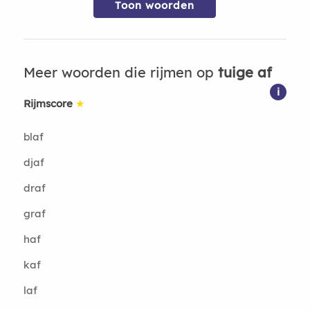
Toon woorden
Meer woorden die rijmen op
tuige af
i
Rijmscore
★
blaf
djaf
draf
graf
haf
kaf
laf