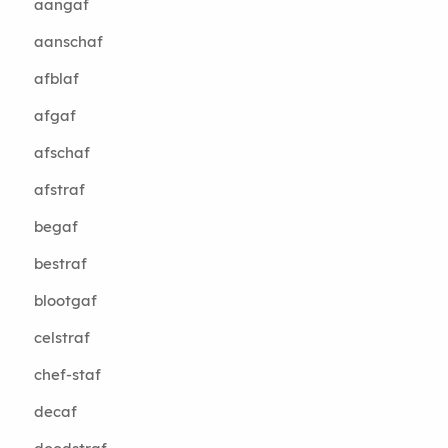
aangaf
aanschaf
afblaf
afgaf
afschaf
afstraf
begaf
bestraf
blootgaf
celstraf
chef-staf
decaf