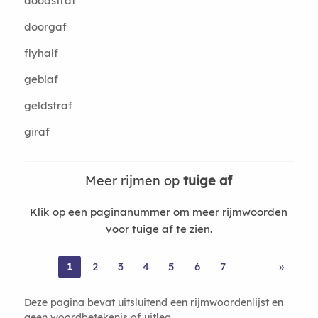
doodstraf
doorgaf
flyhalf
geblaf
geldstraf
giraf
Meer rijmen op
tuige af
Klik op een paginanummer om meer rijmwoorden
voor tuige af te zien.
1
2
3
4
5
6
7
»
Deze pagina bevat uitsluitend een rijmwoordenlijst en
geen woordbetekenis of uitleg.