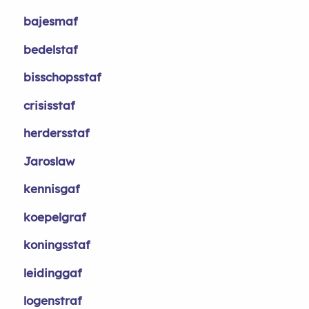
bajesmaf
bedelstaf
bisschopsstaf
crisisstaf
herdersstaf
Jaroslaw
kennisgaf
koepelgraf
koningsstaf
leidinggaf
logenstraf