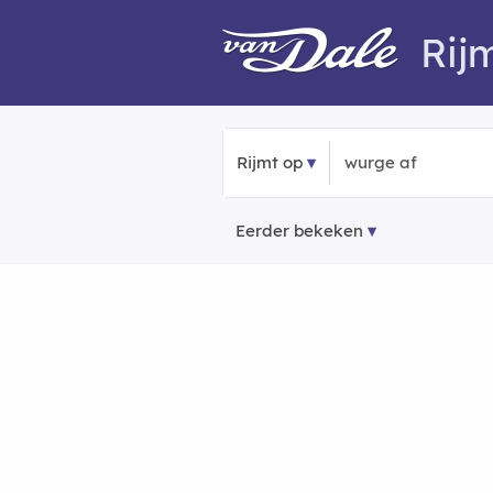
Rij
Rijmt op
Eerder bekeken