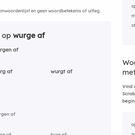
s
ijmwoordenlijst en geen woordbetekenis of uitleg.
m
s
n op
wurge af
rgen af
Woo
me
rg af
wurgt af
Vind 
Scrab
begin
rgen af
o
s
ge af
hure af