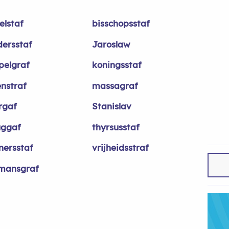
elstaf
bisschopsstaf
dersstaf
Jaroslaw
pelgraf
koningsstaf
enstraf
massagraf
rgaf
Stanislav
uggaf
thyrsusstaf
nersstaf
vrijheidsstraf
mansgraf