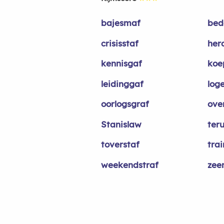
bajesmaf
bed
crisisstaf
her
kennisgaf
koe
leidinggaf
log
oorlogsgraf
ove
Stanislaw
ter
toverstaf
trai
weekendstraf
zee