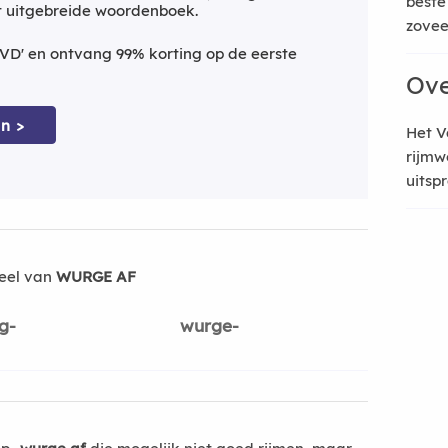
beste
t uitgebreide woordenboek.
zoveel
VD' en ontvang 99% korting op de eerste
Ove
n >
Het V
rijmw
uitsp
eel van
WURGE AF
g-
wurge-