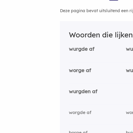
Deze pagina bevat uitsluitend een r
Woorden die lijke
wurgde af
wu
worge af
wu
wurgden af
worgde af
wo
borge af
bui