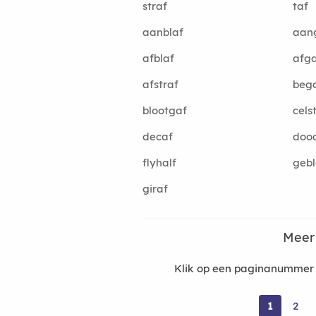
straf
taf
aanblaf
aan
afblaf
afg
afstraf
beg
blootgaf
cels
decaf
dood
flyhalf
gebl
giraf
Meer
Klik op een paginanummer 
1
2