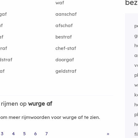
bez
waf
gaf
aanschaf
af
afschaf
p
g
af
bestraf
h
traf
chef-staf
a
straf
doorgaf
v
af
geldstraf
p
w
k
 rijmen op
wurge af
h
p
om meer rijmwoorden voor wurge af te zien.
h
3
4
5
6
7
»
f