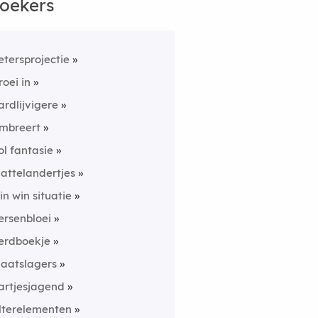
oekers
etersprojectie
roei in
ardlijvigere
mbreert
ol fantasie
lattelandertjes
in win situatie
ersenbloei
erdboekje
laatslagers
artjesjagend
ilterelementen