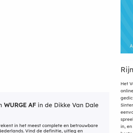
Rij
Het V
onlin
gedic
an
WURGE AF
in de Dikke Van Dale
Sinte
eenvo
spree
ekent in het meest complete en betrouwbare
in, e
derlands. Vind de definitie, uitleg en