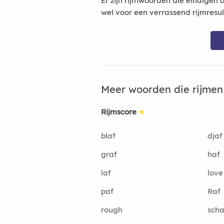
Er zijn rijmwoorden die eindigen 
wel voor een verrassend rijmresu
Meer woorden die rijme
Rijmscore
★
blaf
djaf
graf
haf
laf
love
paf
Raf
rough
scha