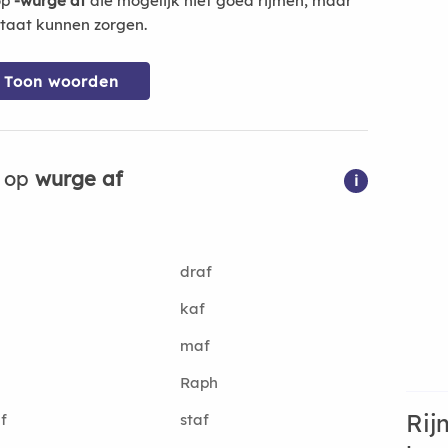
op
-wurge af
die mogelijk niet goed rijmen, maar
ltaat kunnen zorgen.
Toon woorden
n op
wurge af
i
draf
kaf
maf
Raph
Rij
f
staf