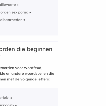
pillevoete
orgen sex porno
tolbaarheden
rden die beginnen
t
woorden voor Wordfeud,
ble en andere woordspellen die
nen met de volgende letters:
ptiek-
uppoost-