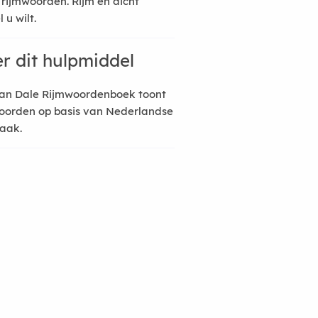
 rijmwoorden. Rijm en dicht
 u wilt.
r dit hulpmiddel
an Dale Rijmwoordenboek toont
oorden op basis van Nederlandse
raak.