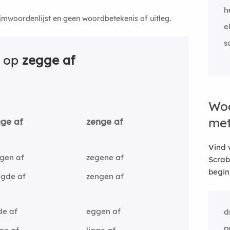
h
ijmwoordenlijst en geen woordbetekenis of uitleg.
e
s
n op
zegge af
Woo
me
gge af
zenge af
Vind 
gen af
zegene af
Scrab
begin
ngde af
zengen af
de af
eggen af
d
p