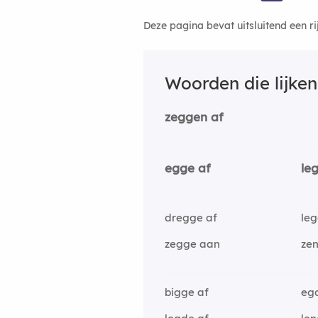
Deze pagina bevat uitsluitend een r
Woorden die lijke
zeggen af
egge af
le
dregge af
leg
zegge aan
ze
bigge af
eg