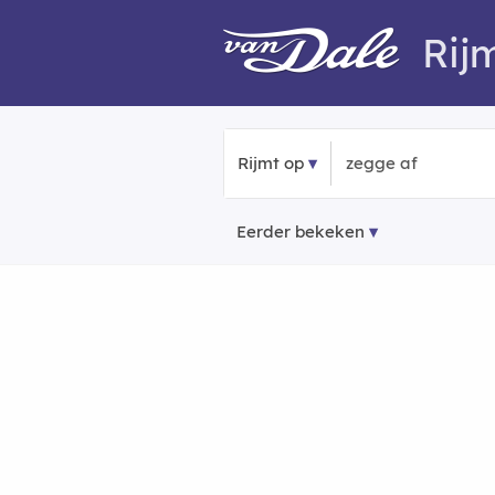
Rij
Rijmt op
Eerder bekeken