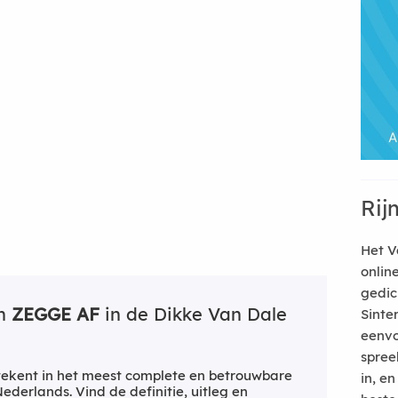
Rij
Het V
onlin
gedic
an
ZEGGE AF
in de Dikke Van Dale
Sinte
eenvo
spree
ekent in het meest complete en betrouwbare
in, e
derlands. Vind de definitie, uitleg en