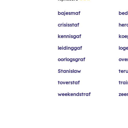
bajesmaf
bed
crisisstaf
her
kennisgaf
koe
leidinggaf
log
oorlogsgraf
ove
Stanislaw
ter
toverstaf
trai
weekendstraf
zee