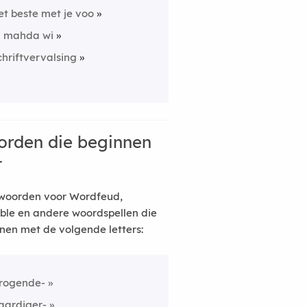
et beste met je voo
l mahda wi
chriftvervalsing
rden die beginnen
t
woorden voor Wordfeud,
ble en andere woordspellen die
nen met de volgende letters:
rogende-
aardiger-