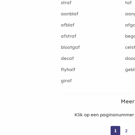
straf
taf
aanblaf
aan
afblaf
afg
afstraf
beg
blootgaf
cels
decaf
dood
flyhalf
gebl
giraf
Meer
Klik op een paginanummer 
1
2