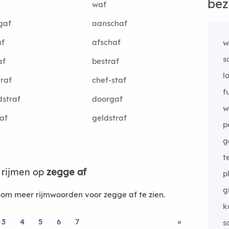
bez
waf
gaf
aanschaf
af
afschaf
w
s
af
bestraf
l
traf
chef-staf
f
straf
doorgaf
w
af
geldstraf
p
g
t
 rijmen op
zegge af
p
g
om meer rijmwoorden voor zegge af te zien.
k
3
4
5
6
7
»
s