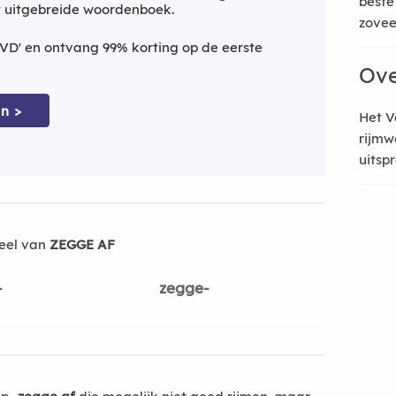
beste
t uitgebreide woordenboek.
zoveel
VD' en ontvang 99% korting op de eerste
Ove
n >
Het V
rijmw
uitsp
eel van
ZEGGE AF
-
zegge-