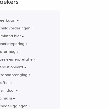
oekers
eerkaart
chuldvorderingen
amintha hier
unctietypering
atermug
oëzie-interpretatie
ebastioneerd
erdoodbrenging
lofte in
iert door
a mu si
chedelliggingen