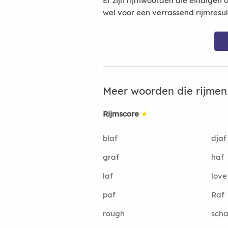
Er zijn rijmwoorden die eindigen 
wel voor een verrassend rijmresu
Meer woorden die rijme
Rijmscore
★
blaf
djaf
graf
haf
laf
love
paf
Raf
rough
scha