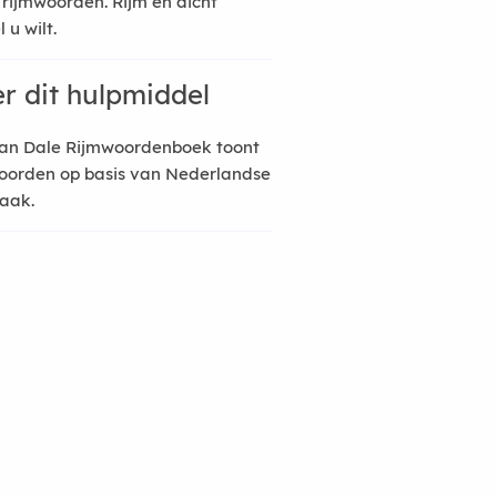
 rijmwoorden. Rijm en dicht
 u wilt.
r dit hulpmiddel
an Dale Rijmwoordenboek toont
oorden op basis van Nederlandse
raak.