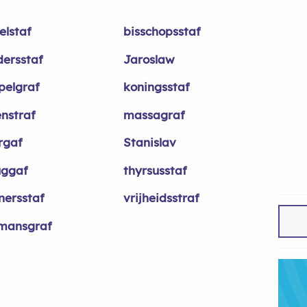
elstaf
bisschopsstaf
dersstaf
Jaroslaw
pelgraf
koningsstaf
enstraf
massagraf
rgaf
Stanislav
uggaf
thyrsusstaf
nersstaf
vrijheidsstraf
mansgraf