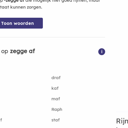
op
-zegge af
die mogelijk niet goed rijmen, maar
ltaat kunnen zorgen.
Toon woorden
n op
zegge af
i
draf
kaf
maf
Raph
Rij
f
staf