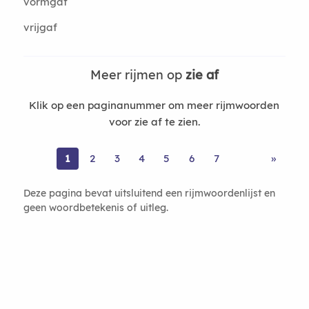
vormgaf
vrijgaf
Meer rijmen op
zie af
Klik op een paginanummer om meer rijmwoorden
voor zie af te zien.
1
2
3
4
5
6
7
»
Deze pagina bevat uitsluitend een rijmwoordenlijst en
geen woordbetekenis of uitleg.