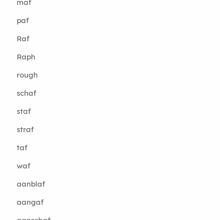
maf
paf
Raf
Raph
rough
schaf
staf
straf
taf
waf
aanblaf
aangaf