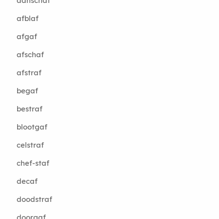
aanschaf
afblaf
afgaf
afschaf
afstraf
begaf
bestraf
blootgaf
celstraf
chef-staf
decaf
doodstraf
doorgaf