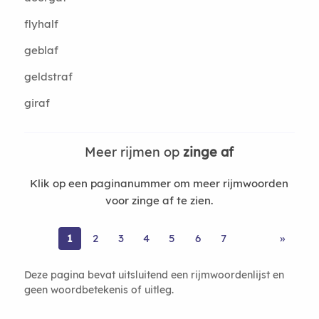
flyhalf
geblaf
geldstraf
giraf
Meer rijmen op
zinge af
Klik op een paginanummer om meer rijmwoorden
voor zinge af te zien.
1
2
3
4
5
6
7
»
Deze pagina bevat uitsluitend een rijmwoordenlijst en
geen woordbetekenis of uitleg.