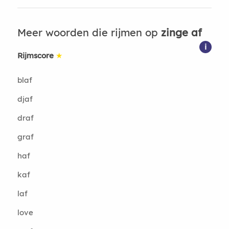
Meer woorden die rijmen op
zinge af
i
Rijmscore
★
blaf
djaf
draf
graf
haf
kaf
laf
love