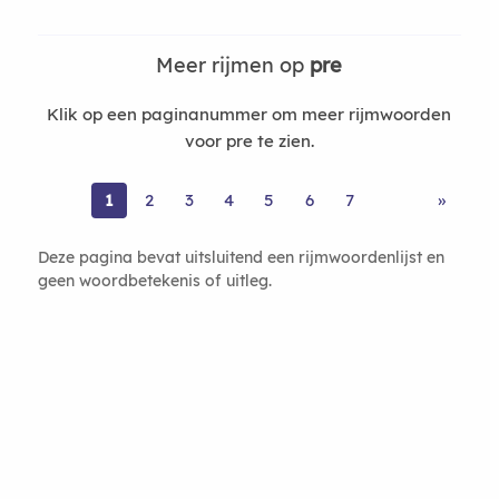
Meer rijmen op
pre
Klik op een paginanummer om meer rijmwoorden
voor pre te zien.
1
2
3
4
5
6
7
»
Deze pagina bevat uitsluitend een rijmwoordenlijst en
geen woordbetekenis of uitleg.