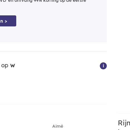
VD' en ontvang 99% korting op de eerste
n >
n op
w
i
Rij
Aimé