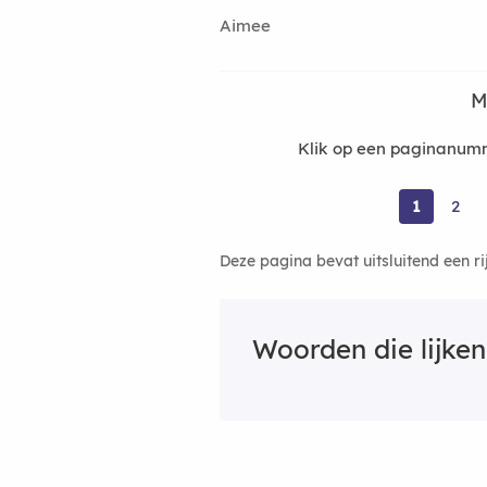
Aimee
M
Klik op een paginanumm
1
2
Deze pagina bevat uitsluitend een r
Woorden die lijke