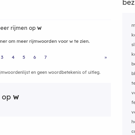
bez
m
eer rijmen op
w
k
er om meer rijmwoorden voor w te zien.
s
k
3
4
5
6
7
»
b
ijmwoordenlijst en geen woordbetekenis of uitleg.
b
t
v
n op
w
f
v
h
c