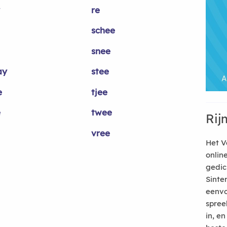
re
schee
snee
ay
stee
e
tjee
e
twee
Rij
vree
Het V
onlin
gedic
Sinte
eenvo
spree
in, e