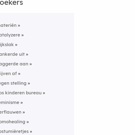
oekers
ateriën
atalyzere
lijkslak
ankerde uit
aggerde aan
lijven af
egen stelling
os kinderen bureau
eminisme
erflauwen
omohealing
ostumièretjes