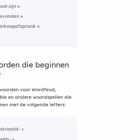
ood-zijn
evonden
erkoopafspraak
rden die beginnen
t
woorden voor Wordfeud,
ble en andere woordspellen die
nen met de volgende letters:
aknaald-
neen-