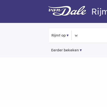
Rij
Rijmt op
Eerder bekeken