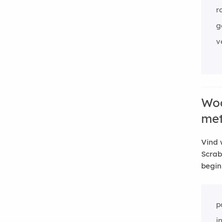
r
g
v
Woo
me
Vind 
Scrab
begin
p
i