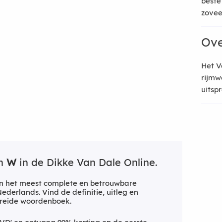
beste
zoveel
Ove
Het V
rijmw
uitsp
an
W
in de Dikke Van Dale Online.
n het meest complete en betrouwbare
derlands. Vind de definitie, uitleg en
breide woordenboek.