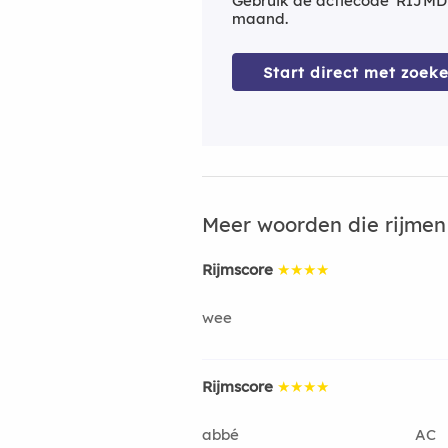
Gebruik de actiecode 'RIJMD
maand.
Start direct met zoeke
Meer woorden die rijme
Rijmscore
★★★★
wee
Rijmscore
★★★★
abbé
AC