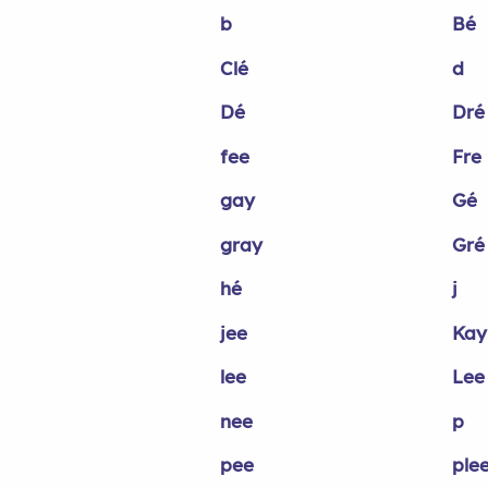
b
Bé
Clé
d
Dé
Dré
fee
Fre
gay
Gé
gray
Gré
hé
j
jee
Kay
lee
Lee
nee
p
pee
ple