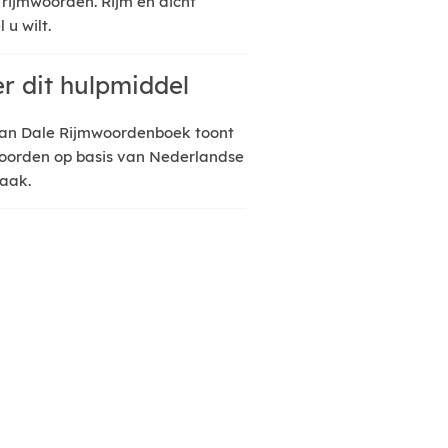
 rijmwoorden. Rijm en dicht
 u wilt.
r dit hulpmiddel
an Dale Rijmwoordenboek toont
oorden op basis van Nederlandse
raak.