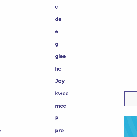
c
de
e
g
glee
he
Jay
kwee
mee
P
e
pre