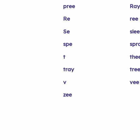
pree
Ray
Re
ree
Se
slee
spe
spr
t
the
tray
tre
v
vee
zee