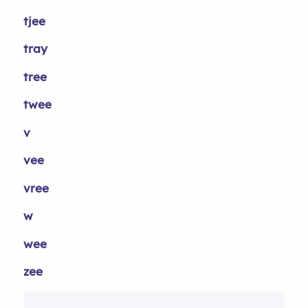
tjee
tray
tree
twee
v
vee
vree
w
wee
zee