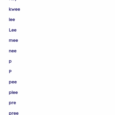
kwee
lee
Lee
mee
nee
p
P
pee
plee
pre
pree