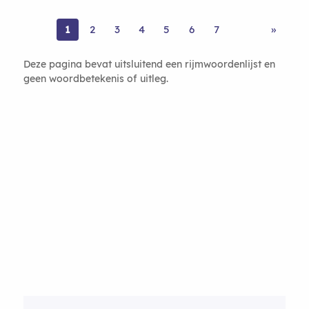
1
2
3
4
5
6
7
»
Deze pagina bevat uitsluitend een rijmwoordenlijst en
geen woordbetekenis of uitleg.