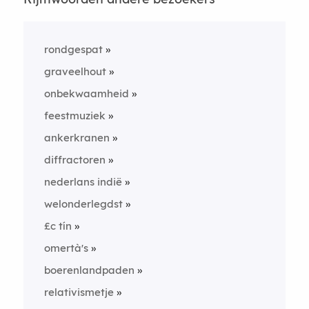
rondgespat
graveelhout
onbekwaamheid
feestmuziek
ankerkranen
diffractoren
nederlans indië
welonderlegdst
£c tín
omertà's
boerenlandpaden
relativismetje