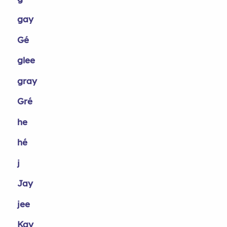
gay
Gé
glee
gray
Gré
he
hé
j
Jay
jee
Kay