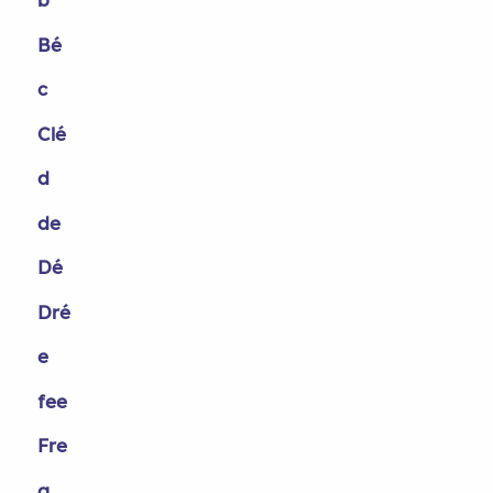
Bé
c
Clé
d
de
Dé
Dré
e
fee
Fre
g