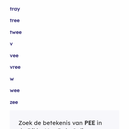
tray
tree
twee
v
vee
vree
w
wee
zee
Zoek de betekenis van
PEE
in