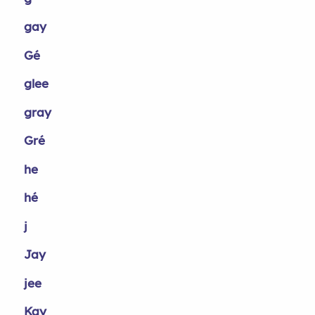
gay
Gé
glee
gray
Gré
he
hé
j
Jay
jee
Kay