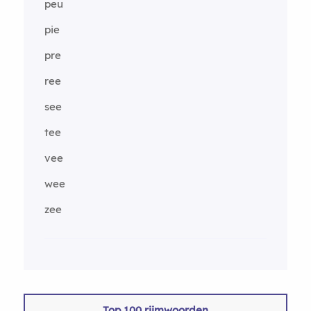
peu
pie
pre
ree
see
tee
vee
wee
zee
Top 100 rijmwoorden