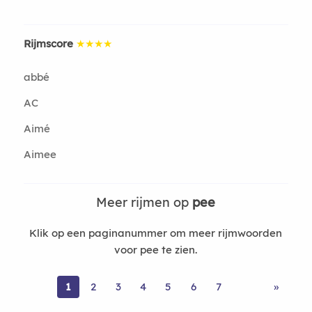
Rijmscore
★★★★
abbé
AC
Aimé
Aimee
Meer rijmen op
pee
Klik op een paginanummer om meer rijmwoorden
voor pee te zien.
1
2
3
4
5
6
7
»