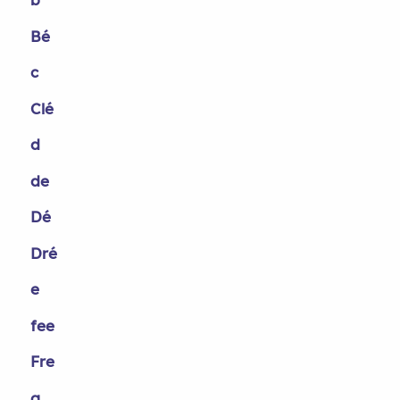
Bé
c
Clé
d
de
Dé
Dré
e
fee
Fre
g