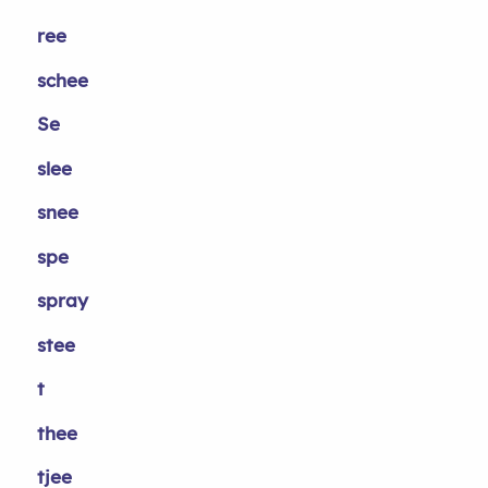
ree
schee
Se
slee
snee
spe
spray
stee
t
thee
tjee