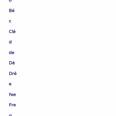
Bé
c
Clé
d
de
Dé
Dré
e
fee
Fre
g