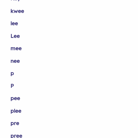
kwee
lee
Lee
mee
nee
p
P
pee
plee
pre
pree