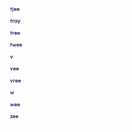
tjee
tray
tree
twee
v
vee
vree
w
wee
zee