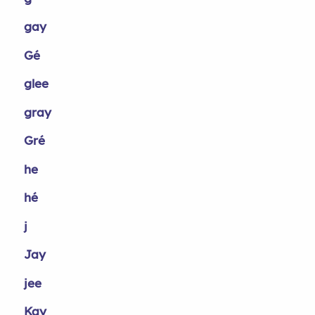
gay
Gé
glee
gray
Gré
he
hé
j
Jay
jee
Kay