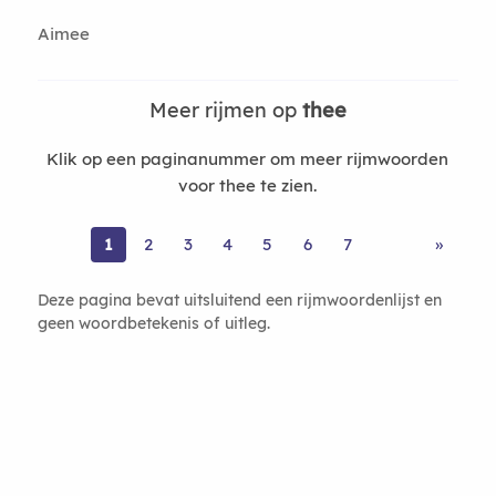
Aimee
Meer rijmen op
thee
Klik op een paginanummer om meer rijmwoorden
voor thee te zien.
1
2
3
4
5
6
7
»
Deze pagina bevat uitsluitend een rijmwoordenlijst en
geen woordbetekenis of uitleg.