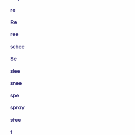
re
Re
ree
schee
Se
slee
snee
spe
spray
stee
t