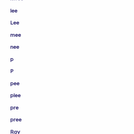
lee
Lee
mee
nee
p
P
pee
plee
pre
pree
Ray