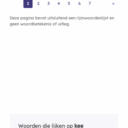
1
2
3
4
5
6
7
»
Deze pagina bevat uitsluitend een rijmwoordenlijst en
geen woordbetekenis of uitleg.
Woorden die lijken op
kee