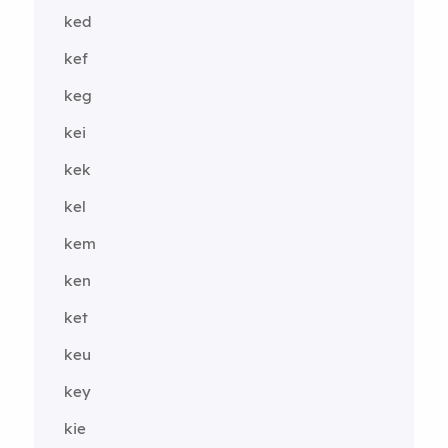
ked
kef
keg
kei
kek
kel
kem
ken
ket
keu
key
kie