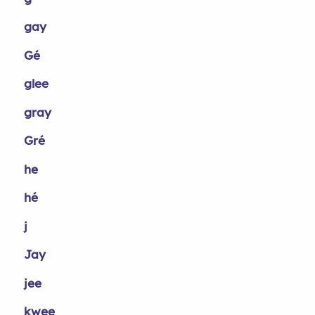
gay
Gé
glee
gray
Gré
he
hé
j
Jay
jee
kwee