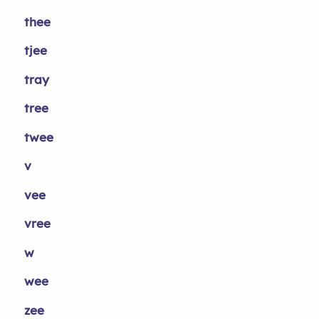
thee
tjee
tray
tree
twee
v
vee
vree
w
wee
zee