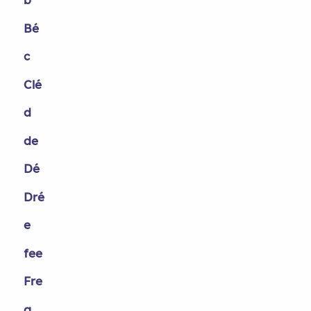
Bé
c
Clé
d
de
Dé
Dré
e
fee
Fre
g