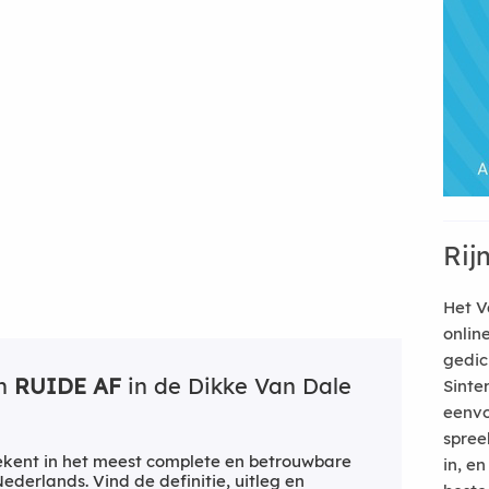
Rij
Het V
onlin
gedic
an
RUIDE AF
in de Dikke Van Dale
Sinte
eenvo
spree
kent in het meest complete en betrouwbare
in, e
derlands. Vind de definitie, uitleg en