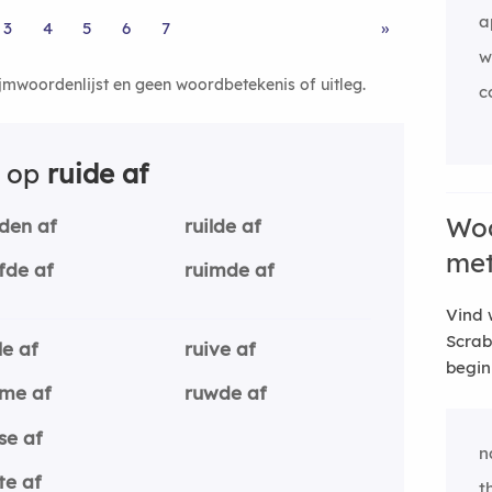
a
3
4
5
6
7
»
w
ijmwoordenlijst en geen woordbetekenis of uitleg.
c
n op
ruide af
Woo
iden af
ruilde af
me
ifde af
ruimde af
Vind 
Scrab
le af
ruive af
begin
ime af
ruwde af
se af
n
te af
t