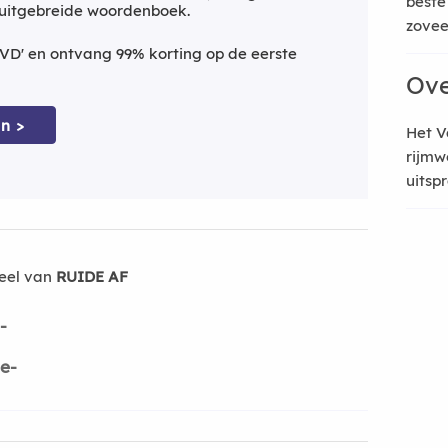
beste
 uitgebreide woordenboek.
zoveel
VD' en ontvang 99% korting op de eerste
Ove
n >
Het V
rijmw
uitsp
eel van
RUIDE AF
-
de-