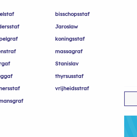
elstaf
bisschopsstaf
dersstaf
Jaroslaw
pelgraf
koningsstaf
enstraf
massagraf
rgaf
Stanislav
uggaf
thyrsusstaf
nersstaf
vrijheidsstraf
mansgraf