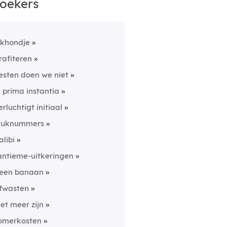
oekers
ijkhondje
rafiteren
esten doen we niet
n prima instantia
erluchtigt initiaal
tuknummers
alibi
antieme-uitkeringen
een banaan
fwasten
iet meer zijn
omerkosten