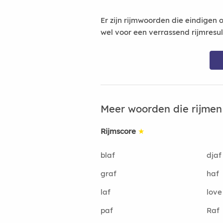
Er zijn rijmwoorden die eindigen 
wel voor een verrassend rijmresu
Meer woorden die rijme
Rijmscore
★
blaf
djaf
graf
haf
laf
love
paf
Raf