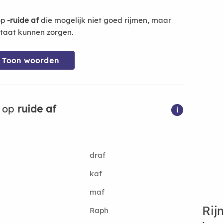
op
-ruide af
die mogelijk niet goed rijmen, maar
ltaat kunnen zorgen.
Toon woorden
n op
ruide af
i
draf
kaf
maf
Rij
Raph