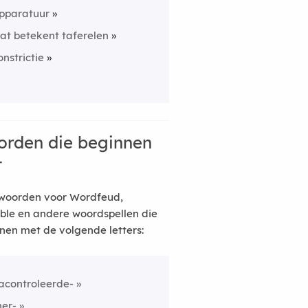
pparatuur
at betekent taferelen
onstrictie
rden die beginnen
t
woorden voor Wordfeud,
ble en andere woordspellen die
nen met de volgende letters:
acontroleerde-
her-