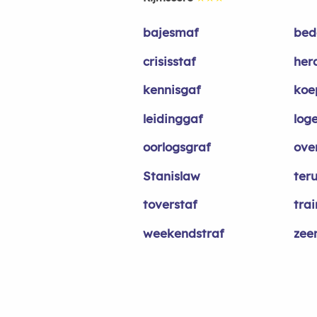
bajesmaf
bed
crisisstaf
her
kennisgaf
koe
leidinggaf
log
oorlogsgraf
ove
Stanislaw
ter
toverstaf
trai
weekendstraf
zee