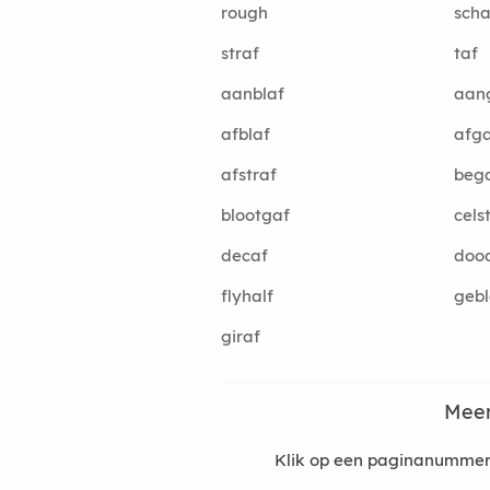
rough
scha
straf
taf
aanblaf
aan
afblaf
afg
afstraf
beg
blootgaf
cels
decaf
dood
flyhalf
gebl
giraf
Meer
Klik op een paginanummer 