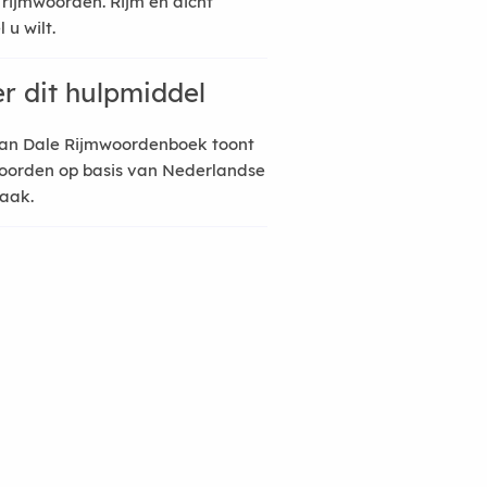
 rijmwoorden. Rijm en dicht
 u wilt.
r dit hulpmiddel
an Dale Rijmwoordenboek toont
oorden op basis van Nederlandse
raak.