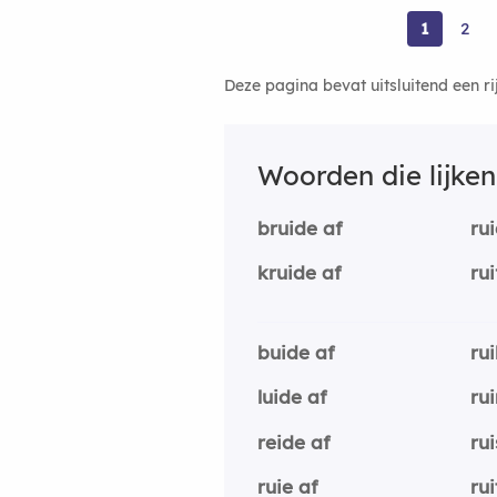
1
2
Deze pagina bevat uitsluitend een r
Woorden die lijke
bruide af
ru
kruide af
ru
buide af
rui
luide af
ru
reide af
rui
ruie af
rui