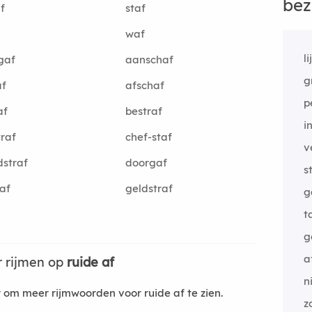
bez
f
staf
waf
l
gaf
aanschaf
g
af
afschaf
p
af
bestraf
i
traf
chef-staf
v
straf
doorgaf
s
af
geldstraf
g
t
g
a
 rijmen op
ruide af
n
om meer rijmwoorden voor ruide af te zien.
z