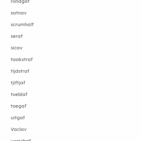
rondgaf
satnav
scrumhalf
seraf
sicav
taakstraf
tijdstraf
tjiftjaf
toeblaf
toegaf
uitgaf
Vaclav
verschaf