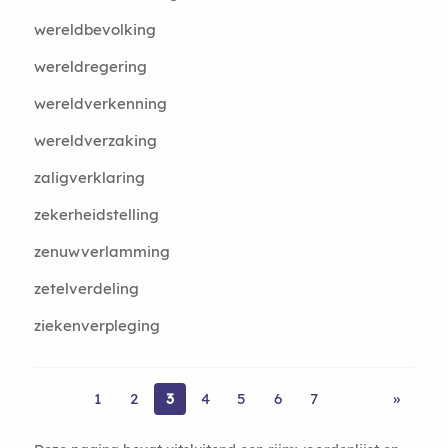
wereldbevolking
wereldregering
wereldverkenning
wereldverzaking
zaligverklaring
zekerheidstelling
zenuwverlamming
zetelverdeling
ziekenverpleging
1
2
3
4
5
6
7
»