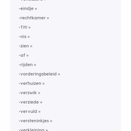
-eindje
-rechtkamer
-Titi
-nis
-zien
-af
-rijden
-vorderingsbeleid
-verhuizen
-verzwik
-verziede
-vervuld
-versteninkjes
-verkleining