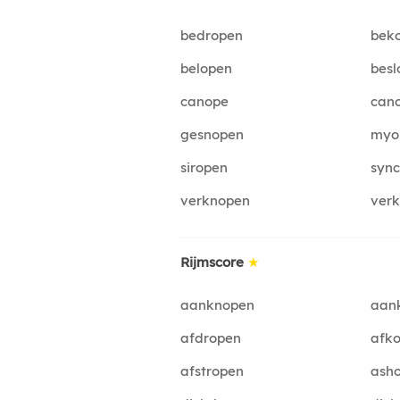
bedropen
bek
belopen
besl
canope
can
gesnopen
myo
siropen
syn
verknopen
ver
Rijmscore
★
aanknopen
aan
afdropen
afk
afstropen
ash