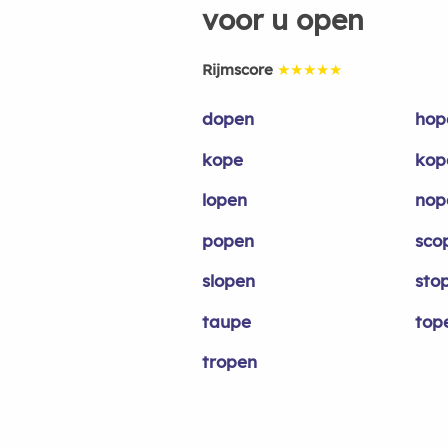
voor u open
Rijmscore
★★★★★
dopen
hop
kope
kop
lopen
nop
popen
sco
slopen
sto
taupe
top
tropen