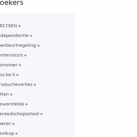
oekers
RIJSEN
ndependentie
oerbeurtregeling
enterisico's
ansnoer
ou bo li
roductieverlies
itten
eworstelde
ereedschapsstaal
oeren
estkop