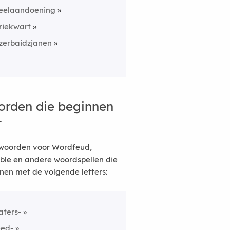
eelaandoening
riekwart
zerbaidzjanen
rden die beginnen
t
woorden voor Wordfeud,
ble en andere woordspellen die
nen met de volgende letters:
aters-
eed-