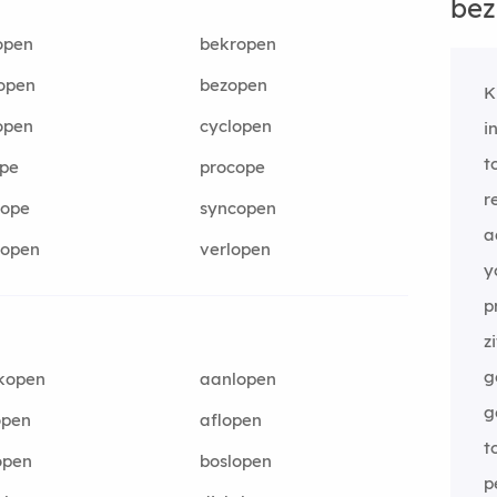
bez
open
bekropen
open
bezopen
K
open
cyclopen
i
t
pe
procope
r
cope
syncopen
a
kopen
verlopen
y
p
z
g
kopen
aanlopen
g
open
aflopen
t
open
boslopen
p