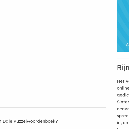
Rij
Het V
onlin
gedic
Sinte
eenvo
spree
an Dale Puzzelwoordenboek?
in, e