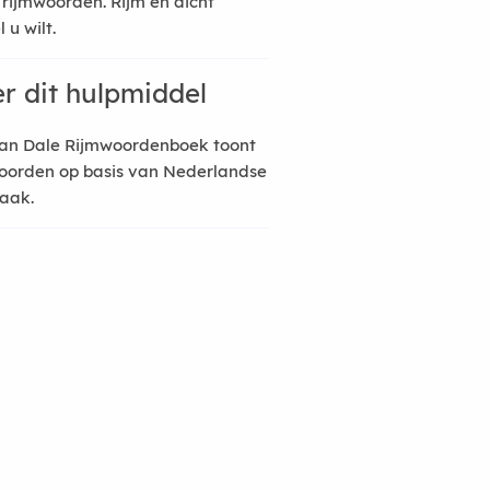
 rijmwoorden. Rijm en dicht
 u wilt.
r dit hulpmiddel
an Dale Rijmwoordenboek toont
oorden op basis van Nederlandse
raak.