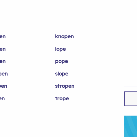
en
knopen
en
lope
en
pope
pen
slope
pen
stropen
en
trope