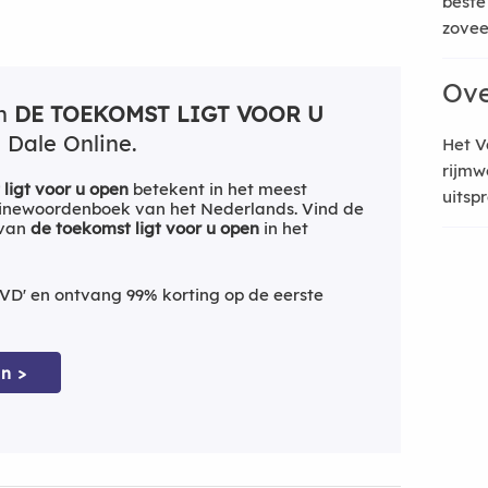
beste
zoveel
Ove
an
DE TOEKOMST LIGT VOOR U
 Dale Online.
Het V
rijmw
ligt voor u open
betekent in het meest
uitsp
inewoordenboek van het Nederlands. Vind de
 van
de toekomst ligt voor u open
in het
VD' en ontvang 99% korting op de eerste
n >