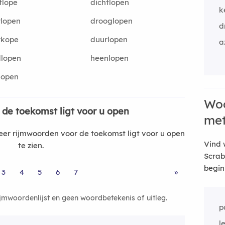
tlope
dichtlopen
k
lopen
drooglopen
d
rkope
duurlopen
a
dlopen
heenlopen
dopen
Woo
p
de toekomst ligt voor u open
me
r rijmwoorden voor de toekomst ligt voor u open
Vind 
te zien.
Scrab
begin
3
4
5
6
7
»
ijmwoordenlijst en geen woordbetekenis of uitleg.
p
l