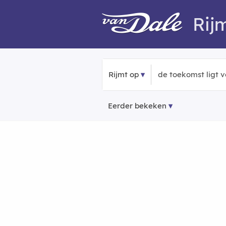
Rij
Rijmt op
Eerder bekeken