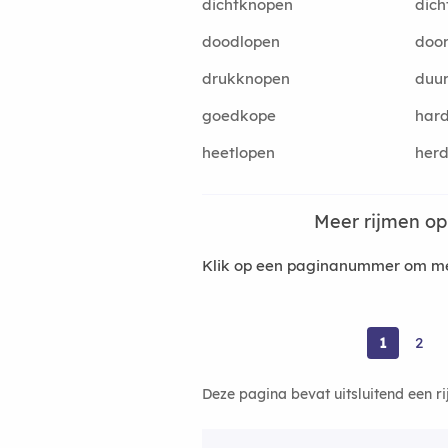
dichtknopen
dich
doodlopen
door
drukknopen
duu
goedkope
har
heetlopen
her
Meer rijmen o
Klik op een paginanummer om mee
1
2
Deze pagina bevat uitsluitend een r